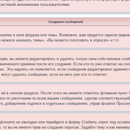
 системой анонимными пользователями.
Создание сообщений
кнопке в окне форума или темы. Возможно, вам придется зарегистриров
 можете начинать темы», «Вы можете голосовать в опросах» и т.п.
ции, вы можете редактировать и удалять только свои собственные сооб
ниченного времени после его создания. Если кто-то уже ответил на со
них. Эта надпись не появляется, если сообщение редактировал админист
 могут удалить сообщение, если на него уже кто-то ответил.
 её в личном разделе. После этого вы можете отметить флажком пункт
писи по умолчанию ко всем вашим сообщениям, сделав соответствующий
нить добавление подписи в отдельных сообщениях, убрав флажок
Присое
щёлкните на закладке или перейдите в форму
Создать опрос
под основн
, то вы не имеете прав на создание опросов. Задайте тему и как миним