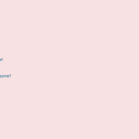
и!
ругов?