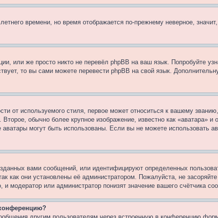
 летнего времени, но время отображается по-прежнему неверное, значит
ии, или же просто никто не перевёл phpBB на ваш язык. Попробуйте узн
ествует, то вы сами можете перевести phpBB на свой язык. Дополнител
ти от используемого стиля, первое может относиться к вашему званию, 
 Второе, обычно более крупное изображение, известно как «аватара» и
кие аватары могут быть использованы. Если вы не можете использовать
зданных вами сообщений, или идентифицируют определенных пользоват
так как они установлены её администратором. Пожалуйста, не засоряйт
, и модератор или администратор понизят значение вашего счётчика со
а конференцию?
сообщения другим пользователям через встроенную в конференцию форм