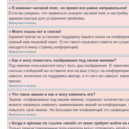
» Я изменил часовой пояс, но время все равно неправильное!
Если вы уверены, что правильно указали часовой пояс и настройку
администратора для устранения проблемы.
Вернуться к началу
» Моего языка нет в списке!
Администратор не установил поддержку вашего языка на конференц
нужный вам языковой пакет. Если такого языкового пакета не сущ
находится внизу страниц конференции)
Вернуться к началу
» Как я могу поместить изображение под своим именем?
Под именем пользователя могут быть два изображения. В зависимос
сколько сообщений вы оставили или на ваш статус на конференции.
зависит, включена ли поддержка аватар, и от него же зависит, ка
причин.
Вернуться к началу
» Что такое звание и как я могу изменить его?
Звания, отображаемые под вашим именем, отражают количество со
можете напрямую изменять наименования званий на конференции, 
повысить своё звание. На большинстве конференций это запрещено
Вернуться к началу
» Когда я щёлкаю по ссылке «email» от меня требуют войти н
Только зарегистрированные пользователи могут отправлять email-