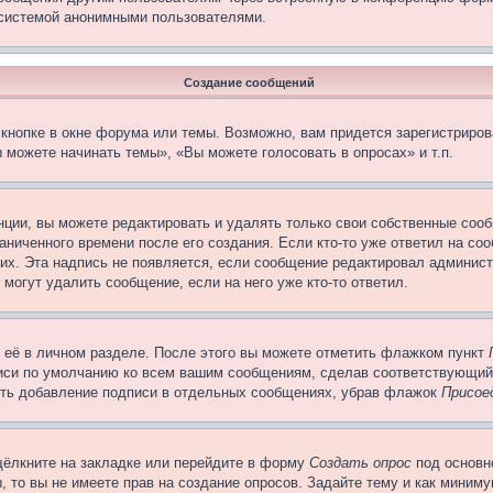
 системой анонимными пользователями.
Создание сообщений
кнопке в окне форума или темы. Возможно, вам придется зарегистриров
 можете начинать темы», «Вы можете голосовать в опросах» и т.п.
ции, вы можете редактировать и удалять только свои собственные сооб
ниченного времени после его создания. Если кто-то уже ответил на со
них. Эта надпись не появляется, если сообщение редактировал админист
 могут удалить сообщение, если на него уже кто-то ответил.
 её в личном разделе. После этого вы можете отметить флажком пункт
писи по умолчанию ко всем вашим сообщениям, сделав соответствующий
нить добавление подписи в отдельных сообщениях, убрав флажок
Присое
щёлкните на закладке или перейдите в форму
Создать опрос
под основн
, то вы не имеете прав на создание опросов. Задайте тему и как миним