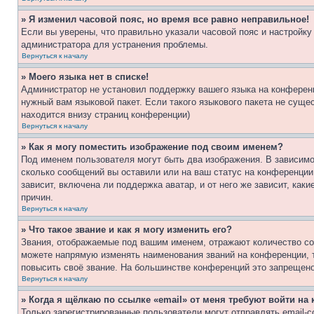
» Я изменил часовой пояс, но время все равно неправильное!
Если вы уверены, что правильно указали часовой пояс и настройку
администратора для устранения проблемы.
Вернуться к началу
» Моего языка нет в списке!
Администратор не установил поддержку вашего языка на конференц
нужный вам языковой пакет. Если такого языкового пакета не сущ
находится внизу страниц конференции)
Вернуться к началу
» Как я могу поместить изображение под своим именем?
Под именем пользователя могут быть два изображения. В зависимос
сколько сообщений вы оставили или на ваш статус на конференции.
зависит, включена ли поддержка аватар, и от него же зависит, ка
причин.
Вернуться к началу
» Что такое звание и как я могу изменить его?
Звания, отображаемые под вашим именем, отражают количество со
можете напрямую изменять наименования званий на конференции, 
повысить своё звание. На большинстве конференций это запрещено
Вернуться к началу
» Когда я щёлкаю по ссылке «email» от меня требуют войти н
Только зарегистрированные пользователи могут отправлять email-