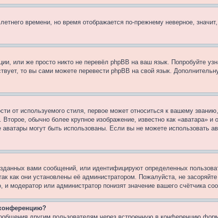
 летнего времени, но время отображается по-прежнему неверное, значит
ии, или же просто никто не перевёл phpBB на ваш язык. Попробуйте узн
ествует, то вы сами можете перевести phpBB на свой язык. Дополнител
ти от используемого стиля, первое может относиться к вашему званию, 
 Второе, обычно более крупное изображение, известно как «аватара» и
кие аватары могут быть использованы. Если вы не можете использовать
зданных вами сообщений, или идентифицируют определенных пользоват
так как они установлены её администратором. Пожалуйста, не засоряйт
, и модератор или администратор понизят значение вашего счётчика со
а конференцию?
сообщения другим пользователям через встроенную в конференцию форм