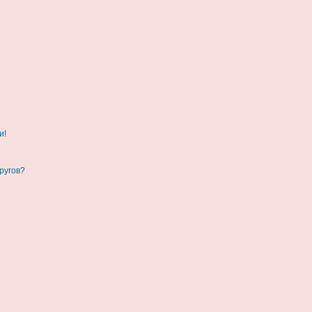
и!
ругов?