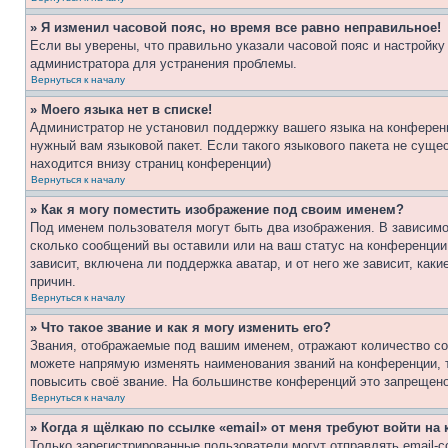
» Я изменил часовой пояс, но время все равно неправильное!
Если вы уверены, что правильно указали часовой пояс и настройку
администратора для устранения проблемы.
Вернуться к началу
» Моего языка нет в списке!
Администратор не установил поддержку вашего языка на конференц
нужный вам языковой пакет. Если такого языкового пакета не сущ
находится внизу страниц конференции)
Вернуться к началу
» Как я могу поместить изображение под своим именем?
Под именем пользователя могут быть два изображения. В зависимос
сколько сообщений вы оставили или на ваш статус на конференции.
зависит, включена ли поддержка аватар, и от него же зависит, ка
причин.
Вернуться к началу
» Что такое звание и как я могу изменить его?
Звания, отображаемые под вашим именем, отражают количество со
можете напрямую изменять наименования званий на конференции, 
повысить своё звание. На большинстве конференций это запрещено
Вернуться к началу
» Когда я щёлкаю по ссылке «email» от меня требуют войти н
Только зарегистрированные пользователи могут отправлять email-