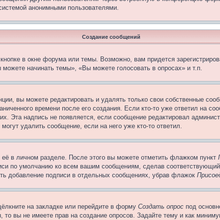
 системой анонимными пользователями.
Создание сообщений
кнопке в окне форума или темы. Возможно, вам придется зарегистриров
 можете начинать темы», «Вы можете голосовать в опросах» и т.п.
ции, вы можете редактировать и удалять только свои собственные сооб
ниченного времени после его создания. Если кто-то уже ответил на со
них. Эта надпись не появляется, если сообщение редактировал админист
 могут удалить сообщение, если на него уже кто-то ответил.
 её в личном разделе. После этого вы можете отметить флажком пункт
писи по умолчанию ко всем вашим сообщениям, сделав соответствующий
нить добавление подписи в отдельных сообщениях, убрав флажок
Присое
щёлкните на закладке или перейдите в форму
Создать опрос
под основн
, то вы не имеете прав на создание опросов. Задайте тему и как миним