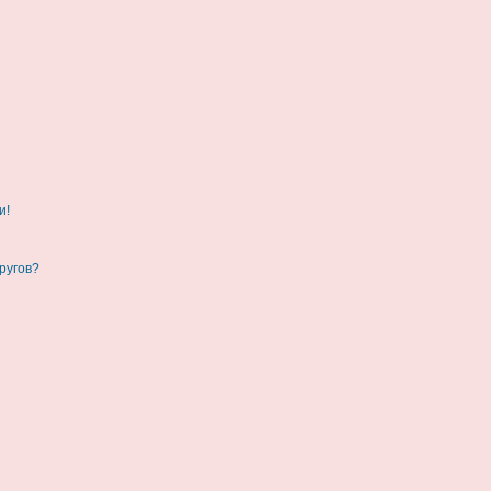
и!
ругов?