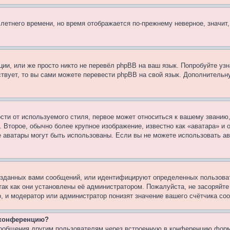
 летнего времени, но время отображается по-прежнему неверное, значит
ии, или же просто никто не перевёл phpBB на ваш язык. Попробуйте узн
ествует, то вы сами можете перевести phpBB на свой язык. Дополнител
ти от используемого стиля, первое может относиться к вашему званию, 
 Второе, обычно более крупное изображение, известно как «аватара» и
кие аватары могут быть использованы. Если вы не можете использовать
зданных вами сообщений, или идентифицируют определенных пользоват
так как они установлены её администратором. Пожалуйста, не засоряйт
, и модератор или администратор понизят значение вашего счётчика со
а конференцию?
сообщения другим пользователям через встроенную в конференцию форм