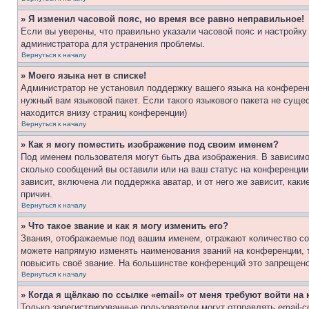
» Я изменил часовой пояс, но время все равно неправильное!
Если вы уверены, что правильно указали часовой пояс и настройку
администратора для устранения проблемы.
Вернуться к началу
» Моего языка нет в списке!
Администратор не установил поддержку вашего языка на конференц
нужный вам языковой пакет. Если такого языкового пакета не сущ
находится внизу страниц конференции)
Вернуться к началу
» Как я могу поместить изображение под своим именем?
Под именем пользователя могут быть два изображения. В зависимос
сколько сообщений вы оставили или на ваш статус на конференции.
зависит, включена ли поддержка аватар, и от него же зависит, ка
причин.
Вернуться к началу
» Что такое звание и как я могу изменить его?
Звания, отображаемые под вашим именем, отражают количество со
можете напрямую изменять наименования званий на конференции, 
повысить своё звание. На большинстве конференций это запрещено
Вернуться к началу
» Когда я щёлкаю по ссылке «email» от меня требуют войти н
Только зарегистрированные пользователи могут отправлять email-