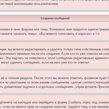
 системой анонимными пользователями.
Создание сообщений
кнопке в окне форума или темы. Возможно, вам придется зарегистриров
 можете начинать темы», «Вы можете голосовать в опросах» и т.п.
ции, вы можете редактировать и удалять только свои собственные сооб
ниченного времени после его создания. Если кто-то уже ответил на со
них. Эта надпись не появляется, если сообщение редактировал админист
 могут удалить сообщение, если на него уже кто-то ответил.
 её в личном разделе. После этого вы можете отметить флажком пункт
писи по умолчанию ко всем вашим сообщениям, сделав соответствующий
нить добавление подписи в отдельных сообщениях, убрав флажок
Присое
щёлкните на закладке или перейдите в форму
Создать опрос
под основн
, то вы не имеете прав на создание опросов. Задайте тему и как миним