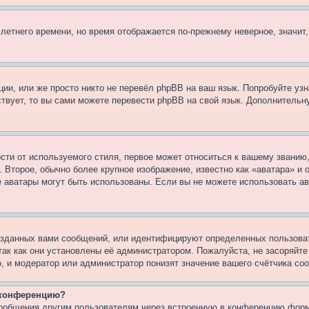
 летнего времени, но время отображается по-прежнему неверное, значит
ии, или же просто никто не перевёл phpBB на ваш язык. Попробуйте узн
ествует, то вы сами можете перевести phpBB на свой язык. Дополнител
ти от используемого стиля, первое может относиться к вашему званию, 
 Второе, обычно более крупное изображение, известно как «аватара» и
кие аватары могут быть использованы. Если вы не можете использовать
зданных вами сообщений, или идентифицируют определенных пользоват
так как они установлены её администратором. Пожалуйста, не засоряйт
, и модератор или администратор понизят значение вашего счётчика со
а конференцию?
сообщения другим пользователям через встроенную в конференцию форм