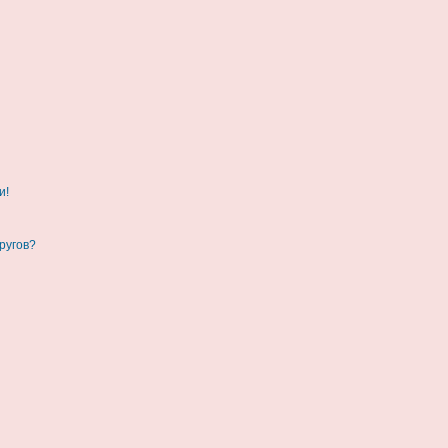
и!
ругов?