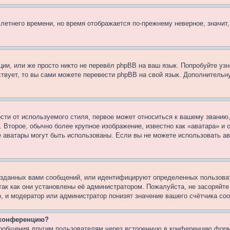
 летнего времени, но время отображается по-прежнему неверное, значит
ии, или же просто никто не перевёл phpBB на ваш язык. Попробуйте узн
ествует, то вы сами можете перевести phpBB на свой язык. Дополнител
ти от используемого стиля, первое может относиться к вашему званию, 
 Второе, обычно более крупное изображение, известно как «аватара» и
кие аватары могут быть использованы. Если вы не можете использовать
зданных вами сообщений, или идентифицируют определенных пользоват
так как они установлены её администратором. Пожалуйста, не засоряйт
, и модератор или администратор понизят значение вашего счётчика со
а конференцию?
сообщения другим пользователям через встроенную в конференцию форм