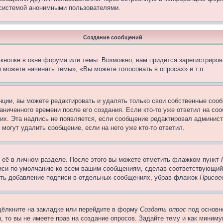
 системой анонимными пользователями.
Создание сообщений
кнопке в окне форума или темы. Возможно, вам придется зарегистриров
 можете начинать темы», «Вы можете голосовать в опросах» и т.п.
ции, вы можете редактировать и удалять только свои собственные сооб
ниченного времени после его создания. Если кто-то уже ответил на со
них. Эта надпись не появляется, если сообщение редактировал админист
 могут удалить сообщение, если на него уже кто-то ответил.
 её в личном разделе. После этого вы можете отметить флажком пункт
писи по умолчанию ко всем вашим сообщениям, сделав соответствующий
нить добавление подписи в отдельных сообщениях, убрав флажок
Присое
щёлкните на закладке или перейдите в форму
Создать опрос
под основн
, то вы не имеете прав на создание опросов. Задайте тему и как миним