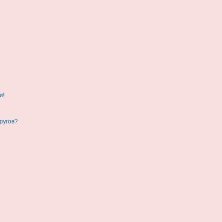
и!
ругов?