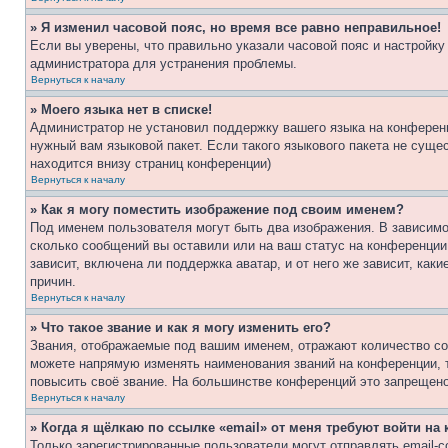
» Я изменил часовой пояс, но время все равно неправильное!
Если вы уверены, что правильно указали часовой пояс и настройку
администратора для устранения проблемы.
Вернуться к началу
» Моего языка нет в списке!
Администратор не установил поддержку вашего языка на конференц
нужный вам языковой пакет. Если такого языкового пакета не сущ
находится внизу страниц конференции)
Вернуться к началу
» Как я могу поместить изображение под своим именем?
Под именем пользователя могут быть два изображения. В зависимос
сколько сообщений вы оставили или на ваш статус на конференции.
зависит, включена ли поддержка аватар, и от него же зависит, ка
причин.
Вернуться к началу
» Что такое звание и как я могу изменить его?
Звания, отображаемые под вашим именем, отражают количество со
можете напрямую изменять наименования званий на конференции, 
повысить своё звание. На большинстве конференций это запрещено
Вернуться к началу
» Когда я щёлкаю по ссылке «email» от меня требуют войти н
Только зарегистрированные пользователи могут отправлять email-