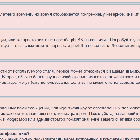
 летнего времени, но время отображается по-прежнему неверное, значит
ии, или же просто никто не перевёл phpBB на ваш язык. Попробуйте узн
ествует, то вы сами можете перевести phpBB на свой язык. Дополнител
ти от используемого стиля, первое может относиться к вашему званию, 
 Второе, обычно более крупное изображение, известно как «аватара» и
кие аватары могут быть использованы. Если вы не можете использовать
зданных вами сообщений, или идентифицируют определенных пользоват
так как они установлены её администратором. Пожалуйста, не засоряйт
, и модератор или администратор понизят значение вашего счётчика со
а конференцию?
сообщения другим пользователям через встроенную в конференцию форм