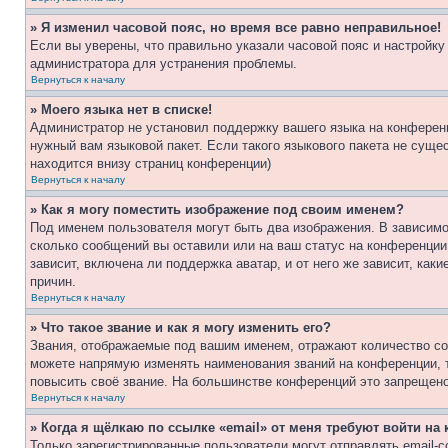
» Я изменил часовой пояс, но время все равно неправильное!
Если вы уверены, что правильно указали часовой пояс и настройку
администратора для устранения проблемы.
Вернуться к началу
» Моего языка нет в списке!
Администратор не установил поддержку вашего языка на конференц
нужный вам языковой пакет. Если такого языкового пакета не сущ
находится внизу страниц конференции)
Вернуться к началу
» Как я могу поместить изображение под своим именем?
Под именем пользователя могут быть два изображения. В зависимос
сколько сообщений вы оставили или на ваш статус на конференции.
зависит, включена ли поддержка аватар, и от него же зависит, ка
причин.
Вернуться к началу
» Что такое звание и как я могу изменить его?
Звания, отображаемые под вашим именем, отражают количество со
можете напрямую изменять наименования званий на конференции, 
повысить своё звание. На большинстве конференций это запрещено
Вернуться к началу
» Когда я щёлкаю по ссылке «email» от меня требуют войти н
Только зарегистрированные пользователи могут отправлять email-