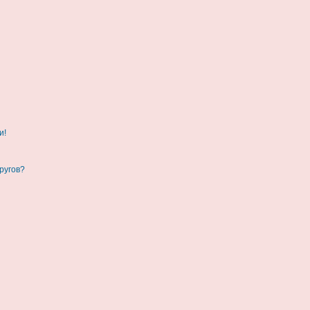
и!
ругов?