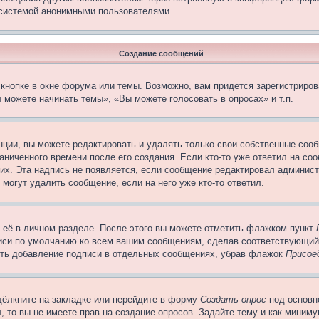
 системой анонимными пользователями.
Создание сообщений
кнопке в окне форума или темы. Возможно, вам придется зарегистриров
 можете начинать темы», «Вы можете голосовать в опросах» и т.п.
ции, вы можете редактировать и удалять только свои собственные сооб
ниченного времени после его создания. Если кто-то уже ответил на со
них. Эта надпись не появляется, если сообщение редактировал админист
 могут удалить сообщение, если на него уже кто-то ответил.
 её в личном разделе. После этого вы можете отметить флажком пункт
писи по умолчанию ко всем вашим сообщениям, сделав соответствующий
нить добавление подписи в отдельных сообщениях, убрав флажок
Присое
щёлкните на закладке или перейдите в форму
Создать опрос
под основн
, то вы не имеете прав на создание опросов. Задайте тему и как миним