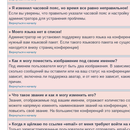
» Я изменил часовой пояс, но время все равно неправильное!
Если вы уверены, что правильно указали часовой пояс и настройку
администратора для устранения проблемы.
Вернуться к началу
» Моего языка нет в списке!
Администратор не установил поддержку вашего языка на конференц
нужный вам языковой пакет. Если такого языкового пакета не сущ
находится внизу страниц конференции)
Вернуться к началу
» Как я могу поместить изображение под своим именем?
Под именем пользователя могут быть два изображения. В зависимос
сколько сообщений вы оставили или на ваш статус на конференции.
зависит, включена ли поддержка аватар, и от него же зависит, ка
причин.
Вернуться к началу
» Что такое звание и как я могу изменить его?
Звания, отображаемые под вашим именем, отражают количество со
можете напрямую изменять наименования званий на конференции, 
повысить своё звание. На большинстве конференций это запрещено
Вернуться к началу
» Когда я щёлкаю по ссылке «email» от меня требуют войти н
Только зарегистрированные пользователи могут отправлять email-