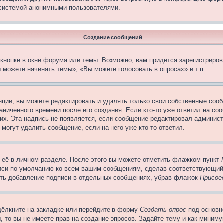
 системой анонимными пользователями.
Создание сообщений
кнопке в окне форума или темы. Возможно, вам придется зарегистриров
 можете начинать темы», «Вы можете голосовать в опросах» и т.п.
ции, вы можете редактировать и удалять только свои собственные сооб
ниченного времени после его создания. Если кто-то уже ответил на со
них. Эта надпись не появляется, если сообщение редактировал админист
 могут удалить сообщение, если на него уже кто-то ответил.
 её в личном разделе. После этого вы можете отметить флажком пункт
писи по умолчанию ко всем вашим сообщениям, сделав соответствующий
нить добавление подписи в отдельных сообщениях, убрав флажок
Присое
щёлкните на закладке или перейдите в форму
Создать опрос
под основн
, то вы не имеете прав на создание опросов. Задайте тему и как миним