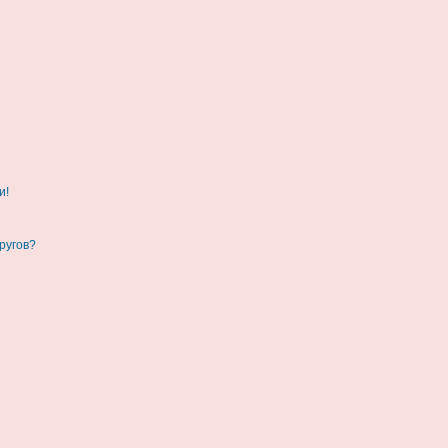
и!
ругов?