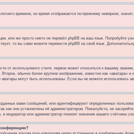
 летнего времени, но время отображается по-прежнему неверное, значит
ии, или же просто никто не перевёл phpBB на ваш язык. Попробуйте узн
ествует, то вы сами можете перевести phpBB на свой язык. Дополнител
ти от используемого стиля, первое может относиться к вашему званию, 
 Второе, обычно более крупное изображение, известно как «аватара» и
кие аватары могут быть использованы. Если вы не можете использовать
зданных вами сообщений, или идентифицируют определенных пользоват
так как они установлены её администратором. Пожалуйста, не засоряйт
, и модератор или администратор понизят значение вашего счётчика со
а конференцию?
сообщения другим пользователям через встроенную в конференцию форм