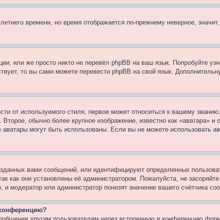
 летнего времени, но время отображается по-прежнему неверное, значит
ии, или же просто никто не перевёл phpBB на ваш язык. Попробуйте узн
ествует, то вы сами можете перевести phpBB на свой язык. Дополнител
ти от используемого стиля, первое может относиться к вашему званию, 
 Второе, обычно более крупное изображение, известно как «аватара» и
кие аватары могут быть использованы. Если вы не можете использовать
зданных вами сообщений, или идентифицируют определенных пользоват
так как они установлены её администратором. Пожалуйста, не засоряйт
, и модератор или администратор понизят значение вашего счётчика со
а конференцию?
сообщения другим пользователям через встроенную в конференцию форм