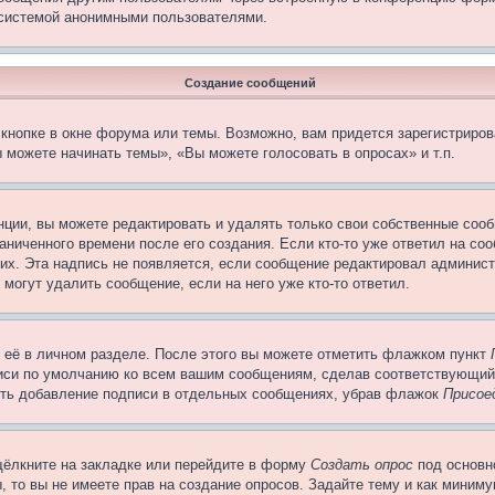
 системой анонимными пользователями.
Создание сообщений
кнопке в окне форума или темы. Возможно, вам придется зарегистриров
 можете начинать темы», «Вы можете голосовать в опросах» и т.п.
ции, вы можете редактировать и удалять только свои собственные сооб
ниченного времени после его создания. Если кто-то уже ответил на со
них. Эта надпись не появляется, если сообщение редактировал админист
 могут удалить сообщение, если на него уже кто-то ответил.
 её в личном разделе. После этого вы можете отметить флажком пункт
писи по умолчанию ко всем вашим сообщениям, сделав соответствующий
нить добавление подписи в отдельных сообщениях, убрав флажок
Присое
щёлкните на закладке или перейдите в форму
Создать опрос
под основн
, то вы не имеете прав на создание опросов. Задайте тему и как миним