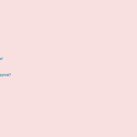
и!
ругов?