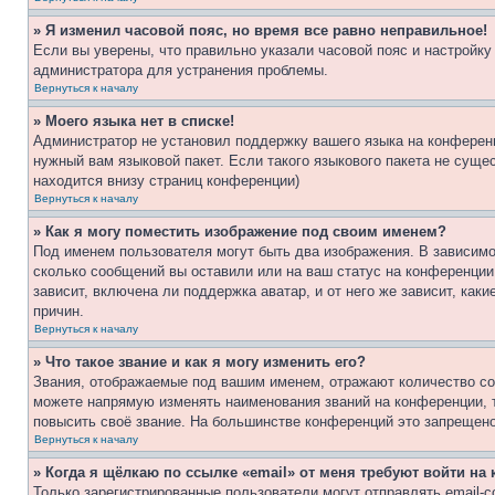
» Я изменил часовой пояс, но время все равно неправильное!
Если вы уверены, что правильно указали часовой пояс и настройку
администратора для устранения проблемы.
Вернуться к началу
» Моего языка нет в списке!
Администратор не установил поддержку вашего языка на конференц
нужный вам языковой пакет. Если такого языкового пакета не сущ
находится внизу страниц конференции)
Вернуться к началу
» Как я могу поместить изображение под своим именем?
Под именем пользователя могут быть два изображения. В зависимос
сколько сообщений вы оставили или на ваш статус на конференции.
зависит, включена ли поддержка аватар, и от него же зависит, ка
причин.
Вернуться к началу
» Что такое звание и как я могу изменить его?
Звания, отображаемые под вашим именем, отражают количество со
можете напрямую изменять наименования званий на конференции, 
повысить своё звание. На большинстве конференций это запрещено
Вернуться к началу
» Когда я щёлкаю по ссылке «email» от меня требуют войти н
Только зарегистрированные пользователи могут отправлять email-