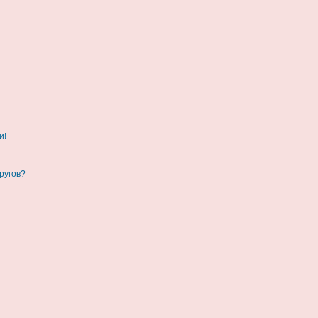
и!
ругов?