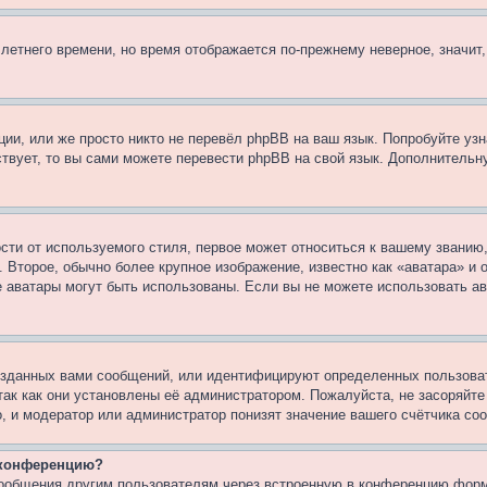
 летнего времени, но время отображается по-прежнему неверное, значит
ии, или же просто никто не перевёл phpBB на ваш язык. Попробуйте узн
ествует, то вы сами можете перевести phpBB на свой язык. Дополнител
ти от используемого стиля, первое может относиться к вашему званию, 
 Второе, обычно более крупное изображение, известно как «аватара» и
кие аватары могут быть использованы. Если вы не можете использовать
зданных вами сообщений, или идентифицируют определенных пользоват
так как они установлены её администратором. Пожалуйста, не засоряйт
, и модератор или администратор понизят значение вашего счётчика со
а конференцию?
сообщения другим пользователям через встроенную в конференцию форм