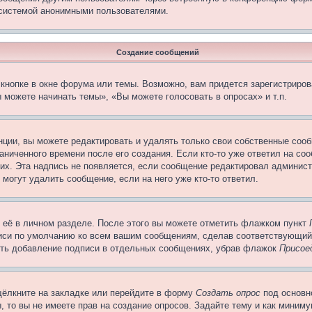
 системой анонимными пользователями.
Создание сообщений
кнопке в окне форума или темы. Возможно, вам придется зарегистриров
 можете начинать темы», «Вы можете голосовать в опросах» и т.п.
ции, вы можете редактировать и удалять только свои собственные сооб
ниченного времени после его создания. Если кто-то уже ответил на со
них. Эта надпись не появляется, если сообщение редактировал админист
 могут удалить сообщение, если на него уже кто-то ответил.
 её в личном разделе. После этого вы можете отметить флажком пункт
писи по умолчанию ко всем вашим сообщениям, сделав соответствующий
нить добавление подписи в отдельных сообщениях, убрав флажок
Присое
щёлкните на закладке или перейдите в форму
Создать опрос
под основн
, то вы не имеете прав на создание опросов. Задайте тему и как миним