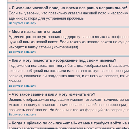
» Я изменил часовой пояс, но время все равно неправильное!
Если вы уверены, что правильно указали часовой пояс и настройку
администратора для устранения проблемы.
Вернуться к началу
» Моего языка нет в списке!
Администратор не установил поддержку вашего языка на конференц
нужный вам языковой пакет. Если такого языкового пакета не сущ
находится внизу страниц конференции)
Вернуться к началу
» Как я могу поместить изображение под своим именем?
Под именем пользователя могут быть два изображения. В зависимос
сколько сообщений вы оставили или на ваш статус на конференции.
зависит, включена ли поддержка аватар, и от него же зависит, ка
причин.
Вернуться к началу
» Что такое звание и как я могу изменить его?
Звания, отображаемые под вашим именем, отражают количество со
можете напрямую изменять наименования званий на конференции, 
повысить своё звание. На большинстве конференций это запрещено
Вернуться к началу
» Когда я щёлкаю по ссылке «email» от меня требуют войти н
Только зарегистрированные пользователи могут отправлять email-