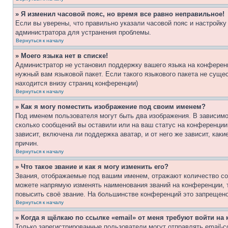
» Я изменил часовой пояс, но время все равно неправильное!
Если вы уверены, что правильно указали часовой пояс и настройку
администратора для устранения проблемы.
Вернуться к началу
» Моего языка нет в списке!
Администратор не установил поддержку вашего языка на конференц
нужный вам языковой пакет. Если такого языкового пакета не сущ
находится внизу страниц конференции)
Вернуться к началу
» Как я могу поместить изображение под своим именем?
Под именем пользователя могут быть два изображения. В зависимос
сколько сообщений вы оставили или на ваш статус на конференции.
зависит, включена ли поддержка аватар, и от него же зависит, ка
причин.
Вернуться к началу
» Что такое звание и как я могу изменить его?
Звания, отображаемые под вашим именем, отражают количество со
можете напрямую изменять наименования званий на конференции, 
повысить своё звание. На большинстве конференций это запрещено
Вернуться к началу
» Когда я щёлкаю по ссылке «email» от меня требуют войти н
Только зарегистрированные пользователи могут отправлять email-