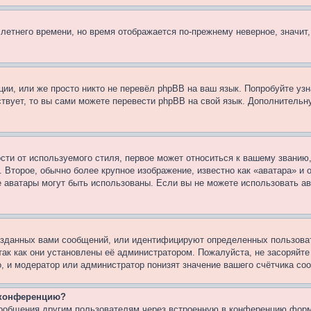
 летнего времени, но время отображается по-прежнему неверное, значит
ии, или же просто никто не перевёл phpBB на ваш язык. Попробуйте узн
ествует, то вы сами можете перевести phpBB на свой язык. Дополнител
ти от используемого стиля, первое может относиться к вашему званию, 
 Второе, обычно более крупное изображение, известно как «аватара» и
кие аватары могут быть использованы. Если вы не можете использовать
зданных вами сообщений, или идентифицируют определенных пользоват
так как они установлены её администратором. Пожалуйста, не засоряйт
, и модератор или администратор понизят значение вашего счётчика со
а конференцию?
сообщения другим пользователям через встроенную в конференцию форм