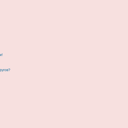
и!
ругов?