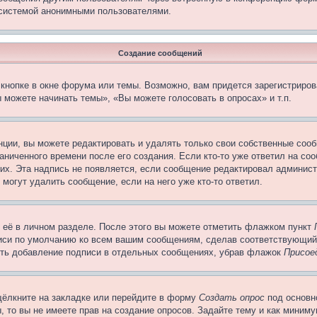
 системой анонимными пользователями.
Создание сообщений
кнопке в окне форума или темы. Возможно, вам придется зарегистриров
 можете начинать темы», «Вы можете голосовать в опросах» и т.п.
ции, вы можете редактировать и удалять только свои собственные сооб
ниченного времени после его создания. Если кто-то уже ответил на со
них. Эта надпись не появляется, если сообщение редактировал админист
 могут удалить сообщение, если на него уже кто-то ответил.
 её в личном разделе. После этого вы можете отметить флажком пункт
писи по умолчанию ко всем вашим сообщениям, сделав соответствующий
нить добавление подписи в отдельных сообщениях, убрав флажок
Присое
щёлкните на закладке или перейдите в форму
Создать опрос
под основн
, то вы не имеете прав на создание опросов. Задайте тему и как миним