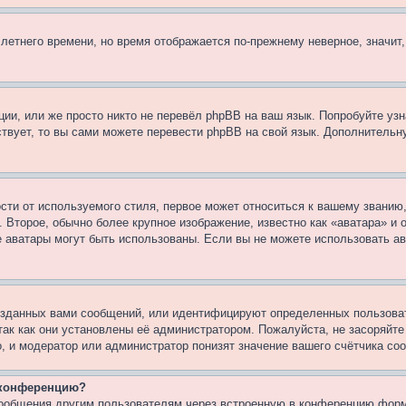
 летнего времени, но время отображается по-прежнему неверное, значит
ии, или же просто никто не перевёл phpBB на ваш язык. Попробуйте узн
ествует, то вы сами можете перевести phpBB на свой язык. Дополнител
ти от используемого стиля, первое может относиться к вашему званию, 
 Второе, обычно более крупное изображение, известно как «аватара» и
кие аватары могут быть использованы. Если вы не можете использовать
зданных вами сообщений, или идентифицируют определенных пользоват
так как они установлены её администратором. Пожалуйста, не засоряйт
, и модератор или администратор понизят значение вашего счётчика со
а конференцию?
сообщения другим пользователям через встроенную в конференцию форм