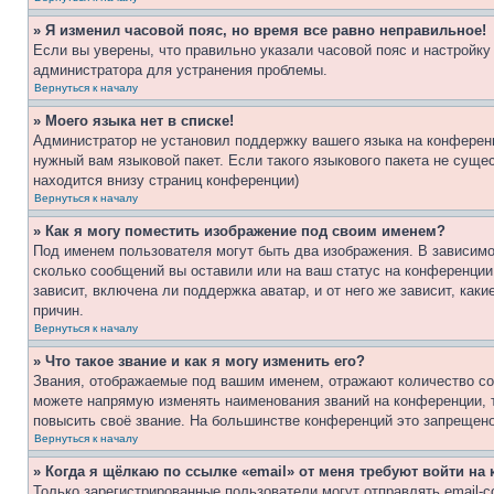
» Я изменил часовой пояс, но время все равно неправильное!
Если вы уверены, что правильно указали часовой пояс и настройку
администратора для устранения проблемы.
Вернуться к началу
» Моего языка нет в списке!
Администратор не установил поддержку вашего языка на конференц
нужный вам языковой пакет. Если такого языкового пакета не сущ
находится внизу страниц конференции)
Вернуться к началу
» Как я могу поместить изображение под своим именем?
Под именем пользователя могут быть два изображения. В зависимос
сколько сообщений вы оставили или на ваш статус на конференции.
зависит, включена ли поддержка аватар, и от него же зависит, ка
причин.
Вернуться к началу
» Что такое звание и как я могу изменить его?
Звания, отображаемые под вашим именем, отражают количество со
можете напрямую изменять наименования званий на конференции, 
повысить своё звание. На большинстве конференций это запрещено
Вернуться к началу
» Когда я щёлкаю по ссылке «email» от меня требуют войти н
Только зарегистрированные пользователи могут отправлять email-