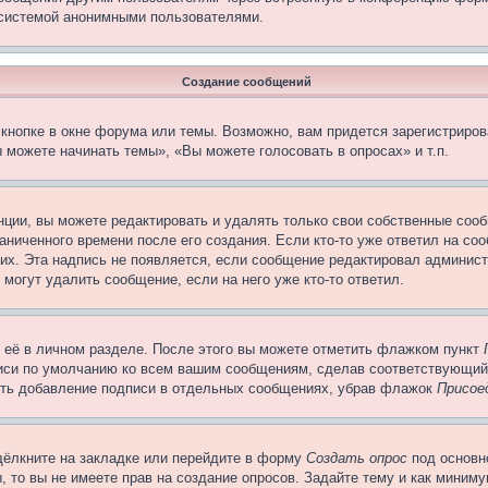
 системой анонимными пользователями.
Создание сообщений
кнопке в окне форума или темы. Возможно, вам придется зарегистриров
 можете начинать темы», «Вы можете голосовать в опросах» и т.п.
ции, вы можете редактировать и удалять только свои собственные сооб
ниченного времени после его создания. Если кто-то уже ответил на со
них. Эта надпись не появляется, если сообщение редактировал админист
 могут удалить сообщение, если на него уже кто-то ответил.
 её в личном разделе. После этого вы можете отметить флажком пункт
писи по умолчанию ко всем вашим сообщениям, сделав соответствующий
нить добавление подписи в отдельных сообщениях, убрав флажок
Присое
щёлкните на закладке или перейдите в форму
Создать опрос
под основн
, то вы не имеете прав на создание опросов. Задайте тему и как миним