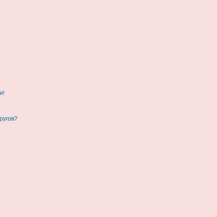
и!
ругов?