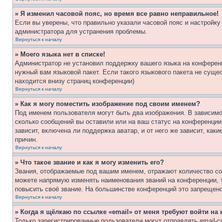
» Я изменил часовой пояс, но время все равно неправильное!
Если вы уверены, что правильно указали часовой пояс и настройку
администратора для устранения проблемы.
Вернуться к началу
» Моего языка нет в списке!
Администратор не установил поддержку вашего языка на конференц
нужный вам языковой пакет. Если такого языкового пакета не сущ
находится внизу страниц конференции)
Вернуться к началу
» Как я могу поместить изображение под своим именем?
Под именем пользователя могут быть два изображения. В зависимос
сколько сообщений вы оставили или на ваш статус на конференции.
зависит, включена ли поддержка аватар, и от него же зависит, ка
причин.
Вернуться к началу
» Что такое звание и как я могу изменить его?
Звания, отображаемые под вашим именем, отражают количество со
можете напрямую изменять наименования званий на конференции, 
повысить своё звание. На большинстве конференций это запрещено
Вернуться к началу
» Когда я щёлкаю по ссылке «email» от меня требуют войти н
Только зарегистрированные пользователи могут отправлять email-