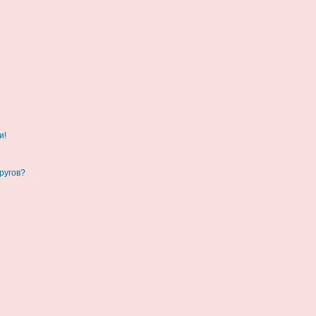
и!
ругов?