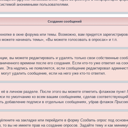
 системой анонимными пользователями.
Создание сообщений
кнопке в окне форума или темы. Возможно, вам придется зарегистриров
 можете начинать темы», «Вы можете голосовать в опросах» и т.п.
ции, вы можете редактировать и удалять только свои собственные сооб
ниченного времени после его создания. Если кто-то уже ответил на со
них. Эта надпись не появляется, если сообщение редактировал админист
 могут удалить сообщение, если на него уже кто-то ответил.
 её в личном разделе. После этого вы можете отметить флажком пункт
писи по умолчанию ко всем вашим сообщениям, сделав соответствующий
нить добавление подписи в отдельных сообщениях, убрав флажок
Присое
щёлкните на закладке или перейдите в форму
Создать опрос
под основн
, то вы не имеете прав на создание опросов. Задайте тему и как миним