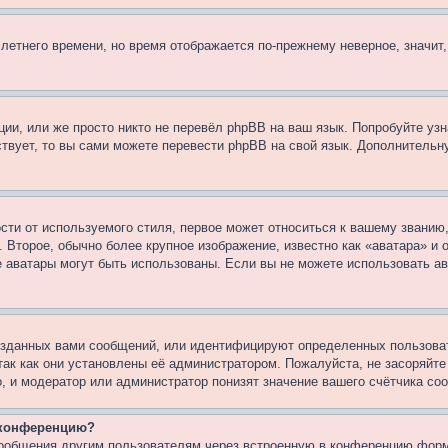
 летнего времени, но время отображается по-прежнему неверное, значит
ии, или же просто никто не перевёл phpBB на ваш язык. Попробуйте узн
ествует, то вы сами можете перевести phpBB на свой язык. Дополнител
ти от используемого стиля, первое может относиться к вашему званию, 
 Второе, обычно более крупное изображение, известно как «аватара» и
кие аватары могут быть использованы. Если вы не можете использовать
зданных вами сообщений, или идентифицируют определенных пользоват
так как они установлены её администратором. Пожалуйста, не засоряйт
, и модератор или администратор понизят значение вашего счётчика со
а конференцию?
сообщения другим пользователям через встроенную в конференцию форм