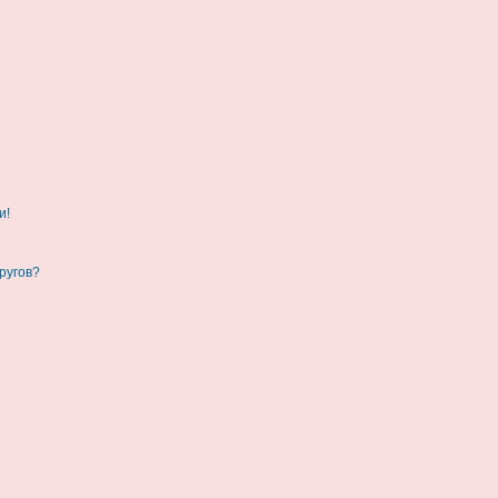
и!
ругов?