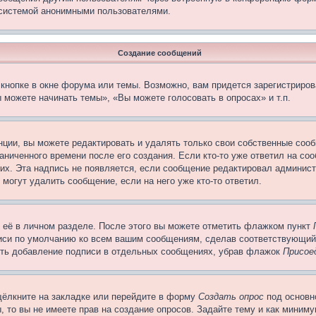
 системой анонимными пользователями.
Создание сообщений
кнопке в окне форума или темы. Возможно, вам придется зарегистриров
 можете начинать темы», «Вы можете голосовать в опросах» и т.п.
ции, вы можете редактировать и удалять только свои собственные сооб
ниченного времени после его создания. Если кто-то уже ответил на со
них. Эта надпись не появляется, если сообщение редактировал админист
 могут удалить сообщение, если на него уже кто-то ответил.
 её в личном разделе. После этого вы можете отметить флажком пункт
писи по умолчанию ко всем вашим сообщениям, сделав соответствующий
нить добавление подписи в отдельных сообщениях, убрав флажок
Присое
щёлкните на закладке или перейдите в форму
Создать опрос
под основн
, то вы не имеете прав на создание опросов. Задайте тему и как миним