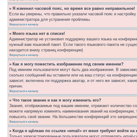
» Я изменил часовой пояс, но время все равно неправильное!
Если вы уверены, что правильно указали часовой пояс и настройку
администратора для устранения проблемы.
Вернуться к началу
» Моего языка нет в списке!
Администратор не установил поддержку вашего языка на конференц
нужный вам языковой пакет. Если такого языкового пакета не сущ
находится внизу страниц конференции)
Вернуться к началу
» Как я могу поместить изображение под своим именем?
Под именем пользователя могут быть два изображения. В зависимос
сколько сообщений вы оставили или на ваш статус на конференции.
зависит, включена ли поддержка аватар, и от него же зависит, ка
причин.
Вернуться к началу
» Что такое звание и как я могу изменить его?
Звания, отображаемые под вашим именем, отражают количество со
можете напрямую изменять наименования званий на конференции, 
повысить своё звание. На большинстве конференций это запрещено
Вернуться к началу
» Когда я щёлкаю по ссылке «email» от меня требуют войти н
Только зарегистрированные пользователи могут отправлять email-