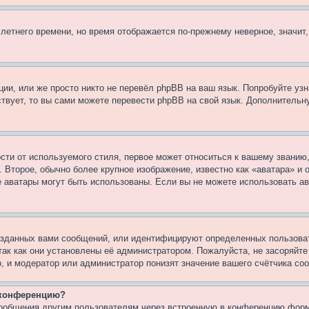
 летнего времени, но время отображается по-прежнему неверное, значит
ии, или же просто никто не перевёл phpBB на ваш язык. Попробуйте узн
ествует, то вы сами можете перевести phpBB на свой язык. Дополнител
ти от используемого стиля, первое может относиться к вашему званию, 
 Второе, обычно более крупное изображение, известно как «аватара» и
кие аватары могут быть использованы. Если вы не можете использовать
зданных вами сообщений, или идентифицируют определенных пользоват
так как они установлены её администратором. Пожалуйста, не засоряйт
, и модератор или администратор понизят значение вашего счётчика со
а конференцию?
сообщения другим пользователям через встроенную в конференцию форм