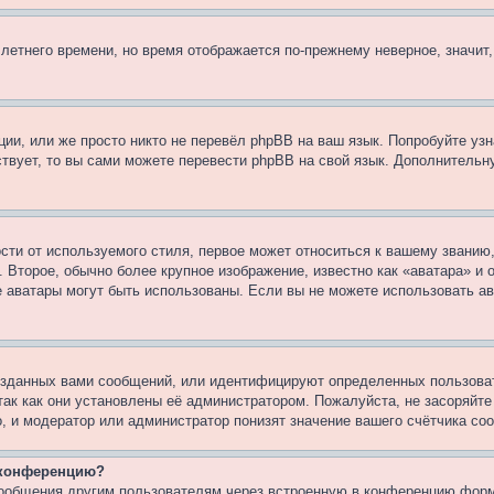
 летнего времени, но время отображается по-прежнему неверное, значит
ии, или же просто никто не перевёл phpBB на ваш язык. Попробуйте узн
ествует, то вы сами можете перевести phpBB на свой язык. Дополнител
ти от используемого стиля, первое может относиться к вашему званию, 
 Второе, обычно более крупное изображение, известно как «аватара» и
кие аватары могут быть использованы. Если вы не можете использовать
зданных вами сообщений, или идентифицируют определенных пользоват
так как они установлены её администратором. Пожалуйста, не засоряйт
, и модератор или администратор понизят значение вашего счётчика со
а конференцию?
сообщения другим пользователям через встроенную в конференцию форм