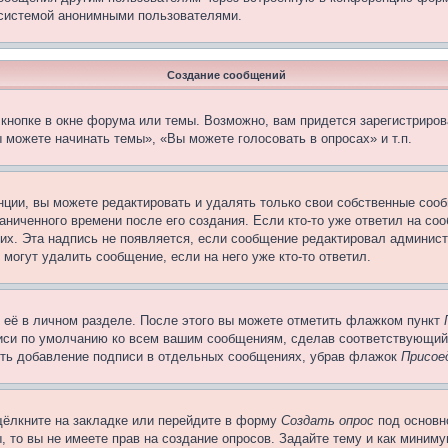
 системой анонимными пользователями.
Создание сообщений
кнопке в окне форума или темы. Возможно, вам придется зарегистриров
 можете начинать темы», «Вы можете голосовать в опросах» и т.п.
ции, вы можете редактировать и удалять только свои собственные сооб
ниченного времени после его создания. Если кто-то уже ответил на со
них. Эта надпись не появляется, если сообщение редактировал админист
 могут удалить сообщение, если на него уже кто-то ответил.
 её в личном разделе. После этого вы можете отметить флажком пункт
писи по умолчанию ко всем вашим сообщениям, сделав соответствующий
нить добавление подписи в отдельных сообщениях, убрав флажок
Присое
щёлкните на закладке или перейдите в форму
Создать опрос
под основн
, то вы не имеете прав на создание опросов. Задайте тему и как миним