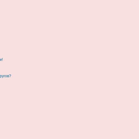
и!
ругов?