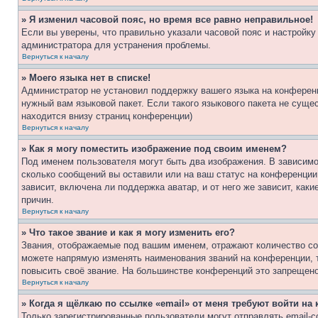
» Я изменил часовой пояс, но время все равно неправильное!
Если вы уверены, что правильно указали часовой пояс и настройку
администратора для устранения проблемы.
Вернуться к началу
» Моего языка нет в списке!
Администратор не установил поддержку вашего языка на конференц
нужный вам языковой пакет. Если такого языкового пакета не сущ
находится внизу страниц конференции)
Вернуться к началу
» Как я могу поместить изображение под своим именем?
Под именем пользователя могут быть два изображения. В зависимос
сколько сообщений вы оставили или на ваш статус на конференции.
зависит, включена ли поддержка аватар, и от него же зависит, ка
причин.
Вернуться к началу
» Что такое звание и как я могу изменить его?
Звания, отображаемые под вашим именем, отражают количество со
можете напрямую изменять наименования званий на конференции, 
повысить своё звание. На большинстве конференций это запрещено
Вернуться к началу
» Когда я щёлкаю по ссылке «email» от меня требуют войти н
Только зарегистрированные пользователи могут отправлять email-