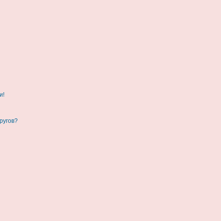
и!
ругов?