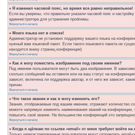
» Я изменил часовой пояс, но время все равно неправильное!
Если вы уверены, что правильно указали часовой пояс и настройку
администратора для устранения проблемы.
Вернуться к началу
» Моего языка нет в списке!
Администратор не установил поддержку вашего языка на конференц
нужный вам языковой пакет. Если такого языкового пакета не сущ
находится внизу страниц конференции)
Вернуться к началу
» Как я могу поместить изображение под своим именем?
Под именем пользователя могут быть два изображения. В зависимос
сколько сообщений вы оставили или на ваш статус на конференции.
зависит, включена ли поддержка аватар, и от него же зависит, ка
причин.
Вернуться к началу
» Что такое звание и как я могу изменить его?
Звания, отображаемые под вашим именем, отражают количество со
можете напрямую изменять наименования званий на конференции, 
повысить своё звание. На большинстве конференций это запрещено
Вернуться к началу
» Когда я щёлкаю по ссылке «email» от меня требуют войти н
Только зарегистрированные пользователи могут отправлять email-