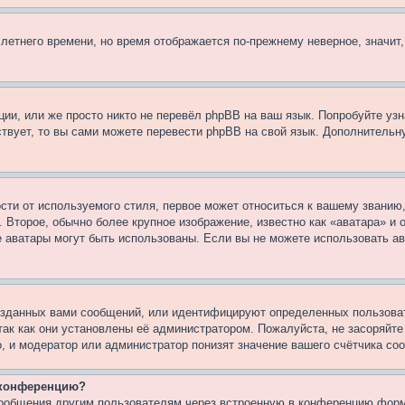
 летнего времени, но время отображается по-прежнему неверное, значит
ии, или же просто никто не перевёл phpBB на ваш язык. Попробуйте узн
ествует, то вы сами можете перевести phpBB на свой язык. Дополнител
ти от используемого стиля, первое может относиться к вашему званию, 
 Второе, обычно более крупное изображение, известно как «аватара» и
кие аватары могут быть использованы. Если вы не можете использовать
зданных вами сообщений, или идентифицируют определенных пользоват
так как они установлены её администратором. Пожалуйста, не засоряйт
, и модератор или администратор понизят значение вашего счётчика со
а конференцию?
сообщения другим пользователям через встроенную в конференцию форм