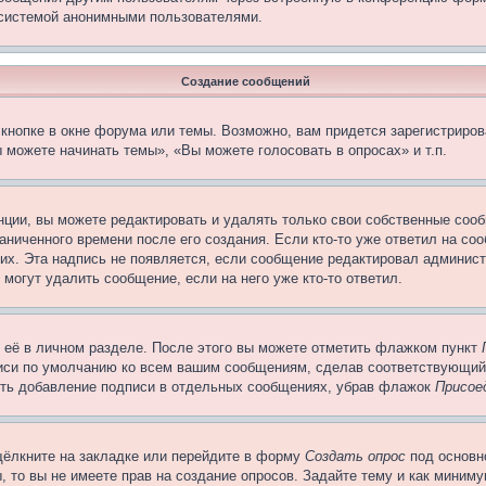
 системой анонимными пользователями.
Создание сообщений
кнопке в окне форума или темы. Возможно, вам придется зарегистриров
 можете начинать темы», «Вы можете голосовать в опросах» и т.п.
ции, вы можете редактировать и удалять только свои собственные сооб
ниченного времени после его создания. Если кто-то уже ответил на со
них. Эта надпись не появляется, если сообщение редактировал админист
 могут удалить сообщение, если на него уже кто-то ответил.
 её в личном разделе. После этого вы можете отметить флажком пункт
писи по умолчанию ко всем вашим сообщениям, сделав соответствующий
нить добавление подписи в отдельных сообщениях, убрав флажок
Присое
щёлкните на закладке или перейдите в форму
Создать опрос
под основн
, то вы не имеете прав на создание опросов. Задайте тему и как миним