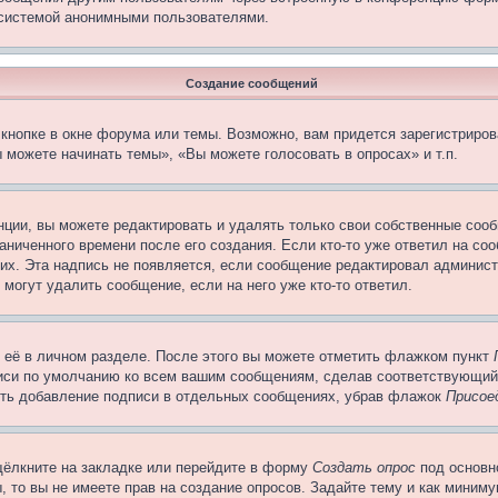
 системой анонимными пользователями.
Создание сообщений
кнопке в окне форума или темы. Возможно, вам придется зарегистриров
 можете начинать темы», «Вы можете голосовать в опросах» и т.п.
ции, вы можете редактировать и удалять только свои собственные сооб
ниченного времени после его создания. Если кто-то уже ответил на со
них. Эта надпись не появляется, если сообщение редактировал админист
 могут удалить сообщение, если на него уже кто-то ответил.
 её в личном разделе. После этого вы можете отметить флажком пункт
писи по умолчанию ко всем вашим сообщениям, сделав соответствующий
нить добавление подписи в отдельных сообщениях, убрав флажок
Присое
щёлкните на закладке или перейдите в форму
Создать опрос
под основн
, то вы не имеете прав на создание опросов. Задайте тему и как миним