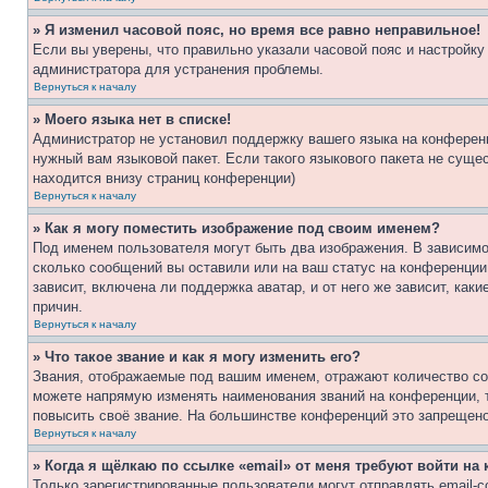
» Я изменил часовой пояс, но время все равно неправильное!
Если вы уверены, что правильно указали часовой пояс и настройку
администратора для устранения проблемы.
Вернуться к началу
» Моего языка нет в списке!
Администратор не установил поддержку вашего языка на конференц
нужный вам языковой пакет. Если такого языкового пакета не сущ
находится внизу страниц конференции)
Вернуться к началу
» Как я могу поместить изображение под своим именем?
Под именем пользователя могут быть два изображения. В зависимос
сколько сообщений вы оставили или на ваш статус на конференции.
зависит, включена ли поддержка аватар, и от него же зависит, ка
причин.
Вернуться к началу
» Что такое звание и как я могу изменить его?
Звания, отображаемые под вашим именем, отражают количество со
можете напрямую изменять наименования званий на конференции, 
повысить своё звание. На большинстве конференций это запрещено
Вернуться к началу
» Когда я щёлкаю по ссылке «email» от меня требуют войти н
Только зарегистрированные пользователи могут отправлять email-