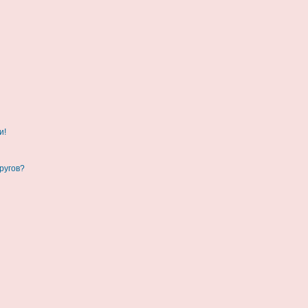
и!
ругов?