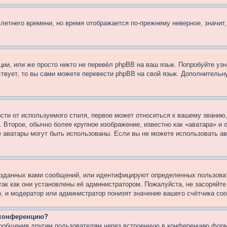
 летнего времени, но время отображается по-прежнему неверное, значит
ии, или же просто никто не перевёл phpBB на ваш язык. Попробуйте узн
ествует, то вы сами можете перевести phpBB на свой язык. Дополнител
ти от используемого стиля, первое может относиться к вашему званию, 
 Второе, обычно более крупное изображение, известно как «аватара» и
кие аватары могут быть использованы. Если вы не можете использовать
зданных вами сообщений, или идентифицируют определенных пользоват
так как они установлены её администратором. Пожалуйста, не засоряйт
, и модератор или администратор понизят значение вашего счётчика со
а конференцию?
сообщения другим пользователям через встроенную в конференцию форм