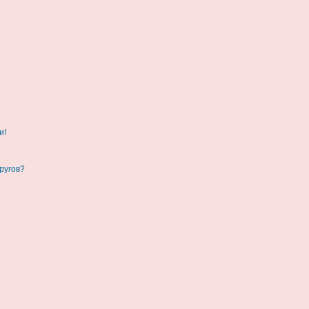
и!
ругов?