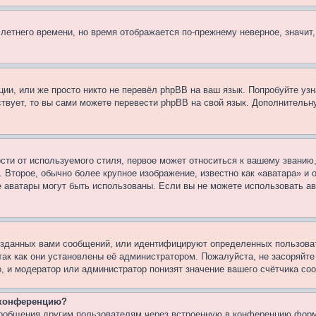
 летнего времени, но время отображается по-прежнему неверное, значит
ии, или же просто никто не перевёл phpBB на ваш язык. Попробуйте узн
ествует, то вы сами можете перевести phpBB на свой язык. Дополнител
ти от используемого стиля, первое может относиться к вашему званию, 
 Второе, обычно более крупное изображение, известно как «аватара» и
кие аватары могут быть использованы. Если вы не можете использовать
зданных вами сообщений, или идентифицируют определенных пользоват
так как они установлены её администратором. Пожалуйста, не засоряйт
, и модератор или администратор понизят значение вашего счётчика со
а конференцию?
сообщения другим пользователям через встроенную в конференцию форм