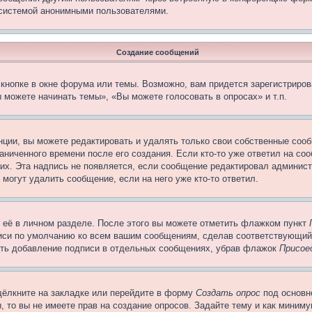
 системой анонимными пользователями.
Создание сообщений
кнопке в окне форума или темы. Возможно, вам придется зарегистриров
 можете начинать темы», «Вы можете голосовать в опросах» и т.п.
ции, вы можете редактировать и удалять только свои собственные сооб
ниченного времени после его создания. Если кто-то уже ответил на со
них. Эта надпись не появляется, если сообщение редактировал админист
 могут удалить сообщение, если на него уже кто-то ответил.
 её в личном разделе. После этого вы можете отметить флажком пункт
писи по умолчанию ко всем вашим сообщениям, сделав соответствующий
нить добавление подписи в отдельных сообщениях, убрав флажок
Присое
щёлкните на закладке или перейдите в форму
Создать опрос
под основн
, то вы не имеете прав на создание опросов. Задайте тему и как миним