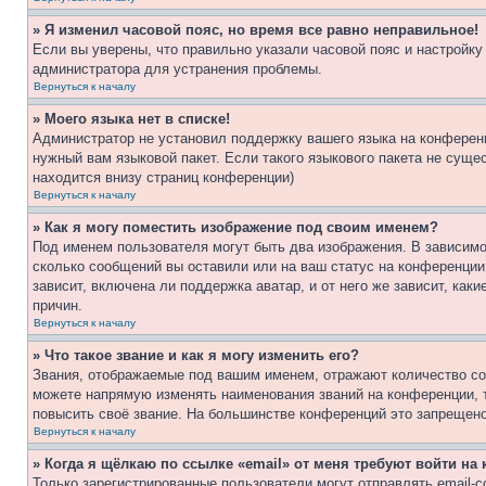
» Я изменил часовой пояс, но время все равно неправильное!
Если вы уверены, что правильно указали часовой пояс и настройку
администратора для устранения проблемы.
Вернуться к началу
» Моего языка нет в списке!
Администратор не установил поддержку вашего языка на конференц
нужный вам языковой пакет. Если такого языкового пакета не сущ
находится внизу страниц конференции)
Вернуться к началу
» Как я могу поместить изображение под своим именем?
Под именем пользователя могут быть два изображения. В зависимос
сколько сообщений вы оставили или на ваш статус на конференции.
зависит, включена ли поддержка аватар, и от него же зависит, ка
причин.
Вернуться к началу
» Что такое звание и как я могу изменить его?
Звания, отображаемые под вашим именем, отражают количество со
можете напрямую изменять наименования званий на конференции, 
повысить своё звание. На большинстве конференций это запрещено
Вернуться к началу
» Когда я щёлкаю по ссылке «email» от меня требуют войти н
Только зарегистрированные пользователи могут отправлять email-