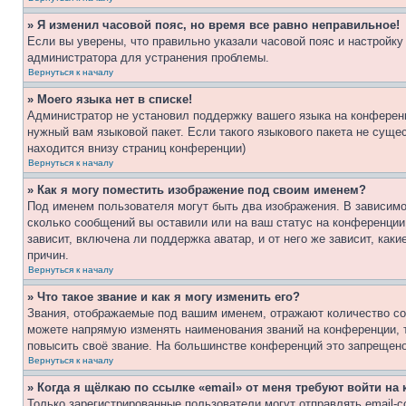
» Я изменил часовой пояс, но время все равно неправильное!
Если вы уверены, что правильно указали часовой пояс и настройку
администратора для устранения проблемы.
Вернуться к началу
» Моего языка нет в списке!
Администратор не установил поддержку вашего языка на конференц
нужный вам языковой пакет. Если такого языкового пакета не сущ
находится внизу страниц конференции)
Вернуться к началу
» Как я могу поместить изображение под своим именем?
Под именем пользователя могут быть два изображения. В зависимос
сколько сообщений вы оставили или на ваш статус на конференции.
зависит, включена ли поддержка аватар, и от него же зависит, ка
причин.
Вернуться к началу
» Что такое звание и как я могу изменить его?
Звания, отображаемые под вашим именем, отражают количество со
можете напрямую изменять наименования званий на конференции, 
повысить своё звание. На большинстве конференций это запрещено
Вернуться к началу
» Когда я щёлкаю по ссылке «email» от меня требуют войти н
Только зарегистрированные пользователи могут отправлять email-