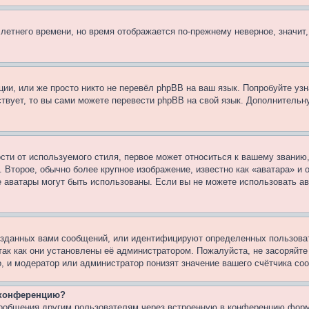
 летнего времени, но время отображается по-прежнему неверное, значит
ии, или же просто никто не перевёл phpBB на ваш язык. Попробуйте узн
ествует, то вы сами можете перевести phpBB на свой язык. Дополнител
ти от используемого стиля, первое может относиться к вашему званию, 
 Второе, обычно более крупное изображение, известно как «аватара» и
кие аватары могут быть использованы. Если вы не можете использовать
зданных вами сообщений, или идентифицируют определенных пользоват
так как они установлены её администратором. Пожалуйста, не засоряйт
, и модератор или администратор понизят значение вашего счётчика со
а конференцию?
сообщения другим пользователям через встроенную в конференцию форм