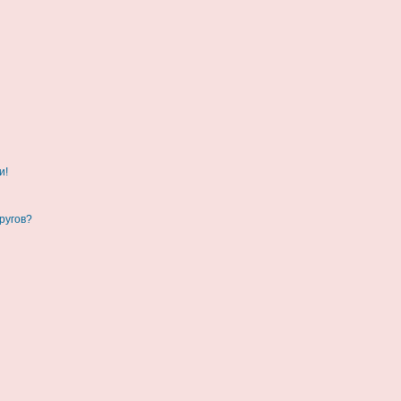
и!
ругов?