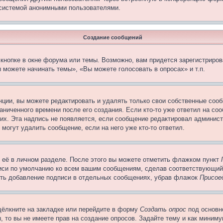
 системой анонимными пользователями.
Создание сообщений
кнопке в окне форума или темы. Возможно, вам придется зарегистриров
 можете начинать темы», «Вы можете голосовать в опросах» и т.п.
ции, вы можете редактировать и удалять только свои собственные сооб
ниченного времени после его создания. Если кто-то уже ответил на со
них. Эта надпись не появляется, если сообщение редактировал админист
 могут удалить сообщение, если на него уже кто-то ответил.
 её в личном разделе. После этого вы можете отметить флажком пункт
писи по умолчанию ко всем вашим сообщениям, сделав соответствующий
нить добавление подписи в отдельных сообщениях, убрав флажок
Присое
щёлкните на закладке или перейдите в форму
Создать опрос
под основн
, то вы не имеете прав на создание опросов. Задайте тему и как миним