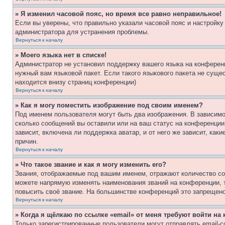
» Я изменил часовой пояс, но время все равно неправильное!
Если вы уверены, что правильно указали часовой пояс и настройку
администратора для устранения проблемы.
Вернуться к началу
» Моего языка нет в списке!
Администратор не установил поддержку вашего языка на конференц
нужный вам языковой пакет. Если такого языкового пакета не сущ
находится внизу страниц конференции)
Вернуться к началу
» Как я могу поместить изображение под своим именем?
Под именем пользователя могут быть два изображения. В зависимос
сколько сообщений вы оставили или на ваш статус на конференции.
зависит, включена ли поддержка аватар, и от него же зависит, ка
причин.
Вернуться к началу
» Что такое звание и как я могу изменить его?
Звания, отображаемые под вашим именем, отражают количество со
можете напрямую изменять наименования званий на конференции, 
повысить своё звание. На большинстве конференций это запрещено
Вернуться к началу
» Когда я щёлкаю по ссылке «email» от меня требуют войти н
Только зарегистрированные пользователи могут отправлять email-