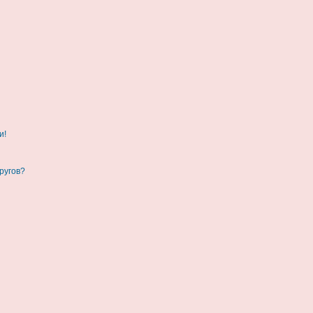
и!
ругов?