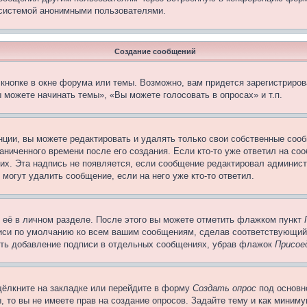
 системой анонимными пользователями.
Создание сообщений
кнопке в окне форума или темы. Возможно, вам придется зарегистриров
 можете начинать темы», «Вы можете голосовать в опросах» и т.п.
ции, вы можете редактировать и удалять только свои собственные сооб
ниченного времени после его создания. Если кто-то уже ответил на со
них. Эта надпись не появляется, если сообщение редактировал админист
 могут удалить сообщение, если на него уже кто-то ответил.
 её в личном разделе. После этого вы можете отметить флажком пункт
писи по умолчанию ко всем вашим сообщениям, сделав соответствующий
нить добавление подписи в отдельных сообщениях, убрав флажок
Присое
щёлкните на закладке или перейдите в форму
Создать опрос
под основн
, то вы не имеете прав на создание опросов. Задайте тему и как миним