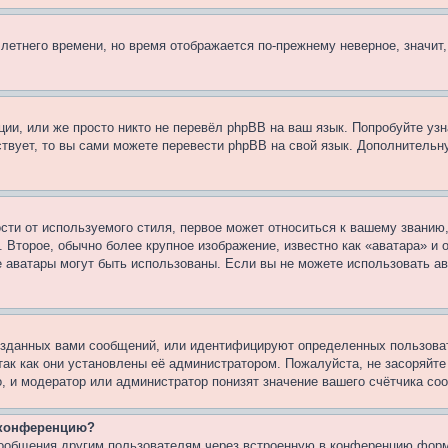
 летнего времени, но время отображается по-прежнему неверное, значит
ии, или же просто никто не перевёл phpBB на ваш язык. Попробуйте узн
ествует, то вы сами можете перевести phpBB на свой язык. Дополнител
ти от используемого стиля, первое может относиться к вашему званию, 
 Второе, обычно более крупное изображение, известно как «аватара» и
кие аватары могут быть использованы. Если вы не можете использовать
зданных вами сообщений, или идентифицируют определенных пользоват
так как они установлены её администратором. Пожалуйста, не засоряйт
, и модератор или администратор понизят значение вашего счётчика со
а конференцию?
сообщения другим пользователям через встроенную в конференцию форм