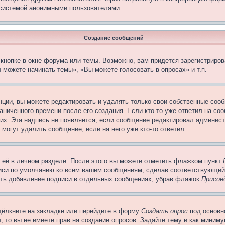
 системой анонимными пользователями.
Создание сообщений
кнопке в окне форума или темы. Возможно, вам придется зарегистриров
 можете начинать темы», «Вы можете голосовать в опросах» и т.п.
ции, вы можете редактировать и удалять только свои собственные сооб
ниченного времени после его создания. Если кто-то уже ответил на со
них. Эта надпись не появляется, если сообщение редактировал админист
 могут удалить сообщение, если на него уже кто-то ответил.
 её в личном разделе. После этого вы можете отметить флажком пункт
писи по умолчанию ко всем вашим сообщениям, сделав соответствующий
нить добавление подписи в отдельных сообщениях, убрав флажок
Присое
щёлкните на закладке или перейдите в форму
Создать опрос
под основн
, то вы не имеете прав на создание опросов. Задайте тему и как миним