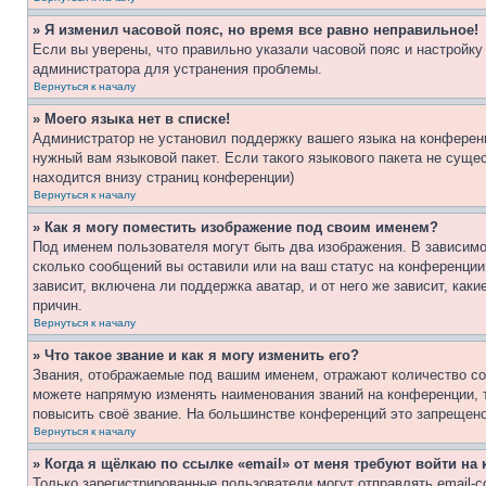
» Я изменил часовой пояс, но время все равно неправильное!
Если вы уверены, что правильно указали часовой пояс и настройку
администратора для устранения проблемы.
Вернуться к началу
» Моего языка нет в списке!
Администратор не установил поддержку вашего языка на конференц
нужный вам языковой пакет. Если такого языкового пакета не сущ
находится внизу страниц конференции)
Вернуться к началу
» Как я могу поместить изображение под своим именем?
Под именем пользователя могут быть два изображения. В зависимос
сколько сообщений вы оставили или на ваш статус на конференции.
зависит, включена ли поддержка аватар, и от него же зависит, ка
причин.
Вернуться к началу
» Что такое звание и как я могу изменить его?
Звания, отображаемые под вашим именем, отражают количество со
можете напрямую изменять наименования званий на конференции, 
повысить своё звание. На большинстве конференций это запрещено
Вернуться к началу
» Когда я щёлкаю по ссылке «email» от меня требуют войти н
Только зарегистрированные пользователи могут отправлять email-