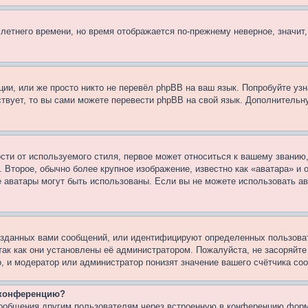
 летнего времени, но время отображается по-прежнему неверное, значит
ии, или же просто никто не перевёл phpBB на ваш язык. Попробуйте узн
ествует, то вы сами можете перевести phpBB на свой язык. Дополнител
ти от используемого стиля, первое может относиться к вашему званию, 
 Второе, обычно более крупное изображение, известно как «аватара» и
кие аватары могут быть использованы. Если вы не можете использовать
зданных вами сообщений, или идентифицируют определенных пользоват
так как они установлены её администратором. Пожалуйста, не засоряйт
, и модератор или администратор понизят значение вашего счётчика со
а конференцию?
сообщения другим пользователям через встроенную в конференцию форм