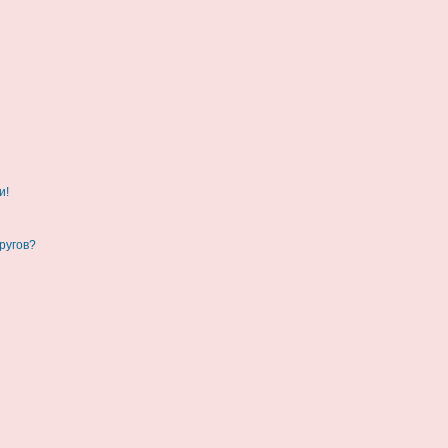
и!
ругов?