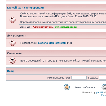
Кто сейчас на конференции
Сейчас посетителей на конференции:
201
, из них зарегистрированных
Больше всего посетителей (
473
) здесь было 22 окт 2025, 05:36
Зарегистрированные пользователи: нет зарегистрированных пользов
Легенда ::
Администраторы
,
Супермодераторы
Дни рождения
Поздравляем:
aloscha_den_storetam
(42)
Статистика
Всего сообщений:
0
| Тем:
10
| Пользователей:
14
| Новый пользовате
Вход
Имя пользователя:
Пароль:
Новые сообщения
Powered by
phpBB
©
Рус