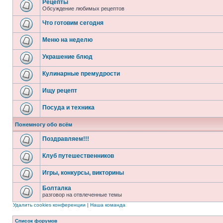
Рецепты
Обсуждение любимых рецептов
Что готовим сегодня
Меню на неделю
Украшение блюд
Кулинарные премудрости
Ищу рецепт
Посуда и техника
Понемногу обо всём
Поздравляем!!!
Клуб путешественников
Игры, конкурсы, викторины
Болталка
разговор на отвлеченные темы
Удалить cookies конференции
|
Наша команда
Список форумов