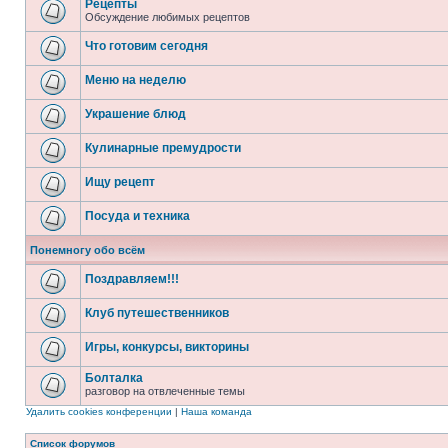
Рецепты
Обсуждение любимых рецептов
Что готовим сегодня
Меню на неделю
Украшение блюд
Кулинарные премудрости
Ищу рецепт
Посуда и техника
Понемногу обо всём
Поздравляем!!!
Клуб путешественников
Игры, конкурсы, викторины
Болталка
разговор на отвлеченные темы
Удалить cookies конференции
|
Наша команда
Список форумов