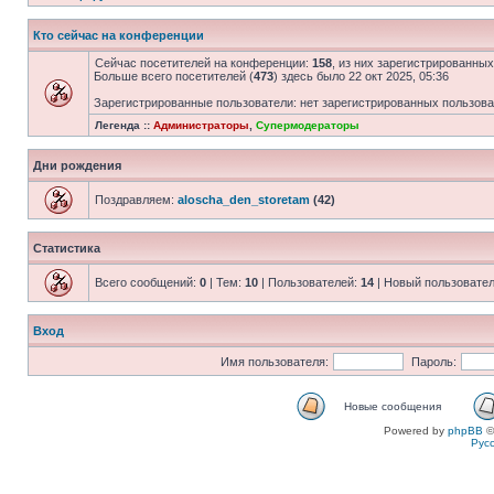
Кто сейчас на конференции
Сейчас посетителей на конференции:
158
, из них зарегистрированных
Больше всего посетителей (
473
) здесь было 22 окт 2025, 05:36
Зарегистрированные пользователи: нет зарегистрированных пользов
Легенда ::
Администраторы
,
Супермодераторы
Дни рождения
Поздравляем:
aloscha_den_storetam
(42)
Статистика
Всего сообщений:
0
| Тем:
10
| Пользователей:
14
| Новый пользовате
Вход
Имя пользователя:
Пароль:
Новые сообщения
Powered by
phpBB
©
Рус