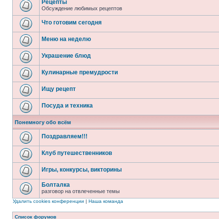
Рецепты
Обсуждение любимых рецептов
Что готовим сегодня
Меню на неделю
Украшение блюд
Кулинарные премудрости
Ищу рецепт
Посуда и техника
Понемногу обо всём
Поздравляем!!!
Клуб путешественников
Игры, конкурсы, викторины
Болталка
разговор на отвлеченные темы
Удалить cookies конференции
|
Наша команда
Список форумов