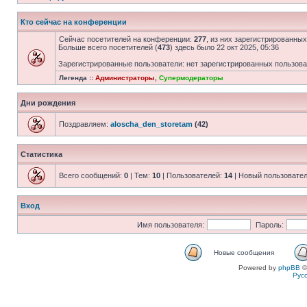
Кто сейчас на конференции
Сейчас посетителей на конференции:
277
, из них зарегистрированных
Больше всего посетителей (
473
) здесь было 22 окт 2025, 05:36
Зарегистрированные пользователи: нет зарегистрированных пользов
Легенда ::
Администраторы
,
Супермодераторы
Дни рождения
Поздравляем:
aloscha_den_storetam
(42)
Статистика
Всего сообщений:
0
| Тем:
10
| Пользователей:
14
| Новый пользовате
Вход
Имя пользователя:
Пароль:
Новые сообщения
Powered by
phpBB
©
Рус