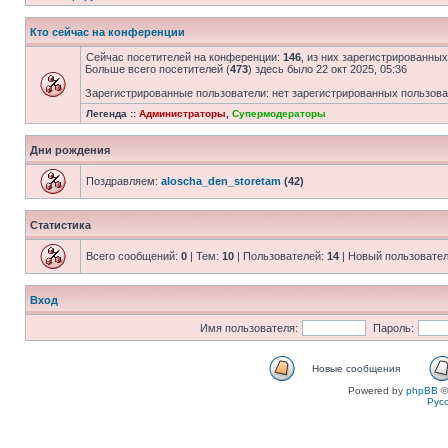
Кто сейчас на конференции
Сейчас посетителей на конференции:
146
, из них зарегистрированных
Больше всего посетителей (
473
) здесь было 22 окт 2025, 05:36
Зарегистрированные пользователи: нет зарегистрированных пользов
Легенда ::
Администраторы
,
Супермодераторы
Дни рождения
Поздравляем:
aloscha_den_storetam
(42)
Статистика
Всего сообщений:
0
| Тем:
10
| Пользователей:
14
| Новый пользовате
Вход
Имя пользователя:
Пароль:
Новые сообщения
Powered by
phpBB
©
Рус