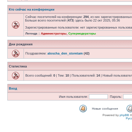
Кто сейчас на конференции
Сейчас посетителей на конференции:
294
, из них зарегистрированных
Больше всего посетителей (
473
) здесь было 22 окт 2025, 05:36
Зарегистрированные пользователи: нет зарегистрированных пользов
Легенда ::
Администраторы
,
Супермодераторы
Дни рождения
Поздравляем:
aloscha_den_storetam
(42)
Статистика
Всего сообщений:
0
| Тем:
10
| Пользователей:
14
| Новый пользовате
Вход
Имя пользователя:
Пароль:
Новые сообщения
Powered by
phpBB
©
Рус