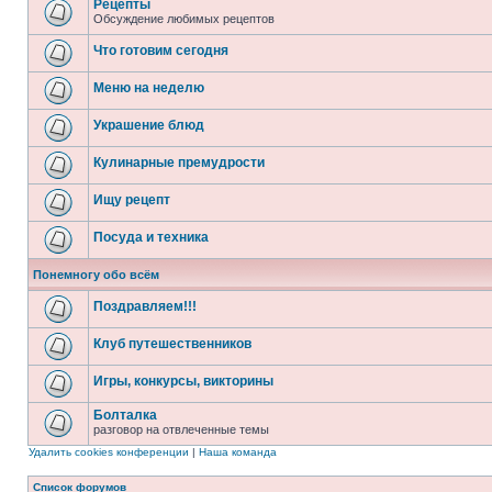
Рецепты
Обсуждение любимых рецептов
Что готовим сегодня
Меню на неделю
Украшение блюд
Кулинарные премудрости
Ищу рецепт
Посуда и техника
Понемногу обо всём
Поздравляем!!!
Клуб путешественников
Игры, конкурсы, викторины
Болталка
разговор на отвлеченные темы
Удалить cookies конференции
|
Наша команда
Список форумов