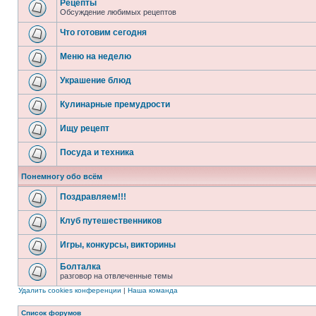
Рецепты
Обсуждение любимых рецептов
Что готовим сегодня
Меню на неделю
Украшение блюд
Кулинарные премудрости
Ищу рецепт
Посуда и техника
Понемногу обо всём
Поздравляем!!!
Клуб путешественников
Игры, конкурсы, викторины
Болталка
разговор на отвлеченные темы
Удалить cookies конференции
|
Наша команда
Список форумов