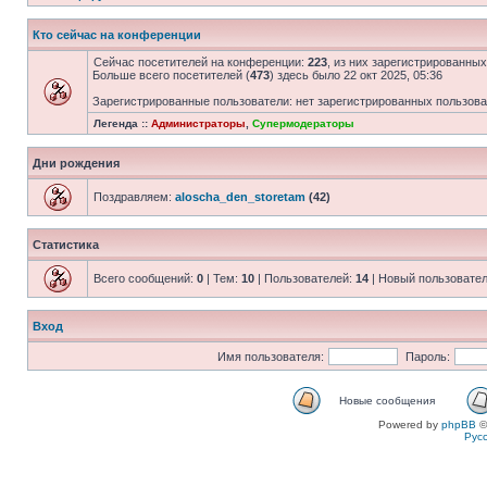
Кто сейчас на конференции
Сейчас посетителей на конференции:
223
, из них зарегистрированных
Больше всего посетителей (
473
) здесь было 22 окт 2025, 05:36
Зарегистрированные пользователи: нет зарегистрированных пользов
Легенда ::
Администраторы
,
Супермодераторы
Дни рождения
Поздравляем:
aloscha_den_storetam
(42)
Статистика
Всего сообщений:
0
| Тем:
10
| Пользователей:
14
| Новый пользовате
Вход
Имя пользователя:
Пароль:
Новые сообщения
Powered by
phpBB
©
Рус