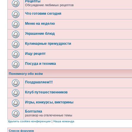
Рецепты
Обсуждение любимых рецептов
Что готовим сегодня
Меню на неделю
Украшение блюд
Кулинарные премудрости
Ищу рецепт
Посуда и техника
Понемногу обо всём
Поздравляем!!!
Клуб путешественников
Игры, конкурсы, викторины
Болталка
разговор на отвлеченные темы
Удалить cookies конференции
|
Наша команда
Список форумов