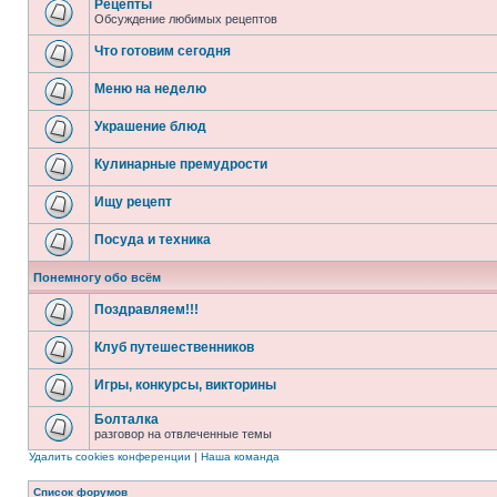
Рецепты
Обсуждение любимых рецептов
Что готовим сегодня
Меню на неделю
Украшение блюд
Кулинарные премудрости
Ищу рецепт
Посуда и техника
Понемногу обо всём
Поздравляем!!!
Клуб путешественников
Игры, конкурсы, викторины
Болталка
разговор на отвлеченные темы
Удалить cookies конференции
|
Наша команда
Список форумов