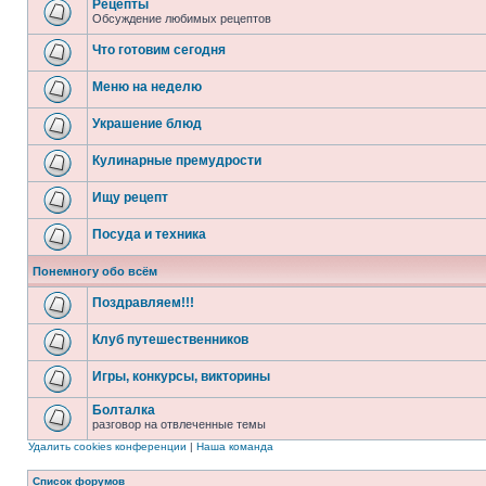
Рецепты
Обсуждение любимых рецептов
Что готовим сегодня
Меню на неделю
Украшение блюд
Кулинарные премудрости
Ищу рецепт
Посуда и техника
Понемногу обо всём
Поздравляем!!!
Клуб путешественников
Игры, конкурсы, викторины
Болталка
разговор на отвлеченные темы
Удалить cookies конференции
|
Наша команда
Список форумов