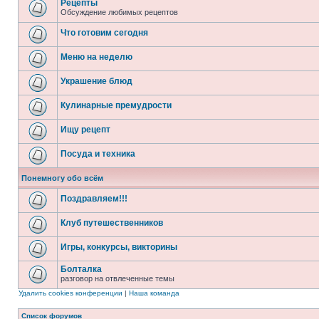
Рецепты
Обсуждение любимых рецептов
Что готовим сегодня
Меню на неделю
Украшение блюд
Кулинарные премудрости
Ищу рецепт
Посуда и техника
Понемногу обо всём
Поздравляем!!!
Клуб путешественников
Игры, конкурсы, викторины
Болталка
разговор на отвлеченные темы
Удалить cookies конференции
|
Наша команда
Список форумов