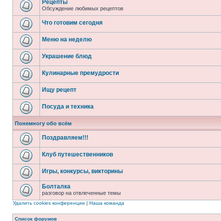
Рецепты
Обсуждение любимых рецептов
Что готовим сегодня
Меню на неделю
Украшение блюд
Кулинарные премудрости
Ищу рецепт
Посуда и техника
Понемногу обо всём
Поздравляем!!!
Клуб путешественников
Игры, конкурсы, викторины
Болталка
разговор на отвлеченные темы
Удалить cookies конференции
|
Наша команда
Список форумов