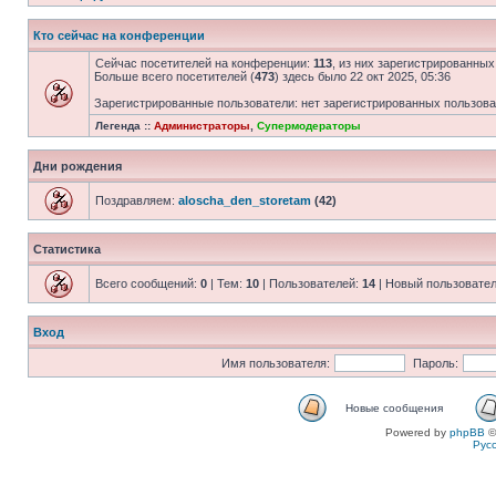
Кто сейчас на конференции
Сейчас посетителей на конференции:
113
, из них зарегистрированных
Больше всего посетителей (
473
) здесь было 22 окт 2025, 05:36
Зарегистрированные пользователи: нет зарегистрированных пользов
Легенда ::
Администраторы
,
Супермодераторы
Дни рождения
Поздравляем:
aloscha_den_storetam
(42)
Статистика
Всего сообщений:
0
| Тем:
10
| Пользователей:
14
| Новый пользовате
Вход
Имя пользователя:
Пароль:
Новые сообщения
Powered by
phpBB
©
Рус