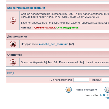
Кто сейчас на конференции
Сейчас посетителей на конференции:
305
, из них зарегистрированных
Больше всего посетителей (
473
) здесь было 22 окт 2025, 05:36
Зарегистрированные пользователи: нет зарегистрированных пользов
Легенда ::
Администраторы
,
Супермодераторы
Дни рождения
Поздравляем:
aloscha_den_storetam
(42)
Статистика
Всего сообщений:
0
| Тем:
10
| Пользователей:
14
| Новый пользовате
Вход
Имя пользователя:
Пароль:
Новые сообщения
Powered by
phpBB
©
Рус