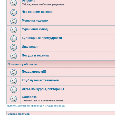
Рецепты
Обсуждение любимых рецептов
Что готовим сегодня
Меню на неделю
Украшение блюд
Кулинарные премудрости
Ищу рецепт
Посуда и техника
Понемногу обо всём
Поздравляем!!!
Клуб путешественников
Игры, конкурсы, викторины
Болталка
разговор на отвлеченные темы
Удалить cookies конференции
|
Наша команда
Список форумов