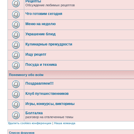
Рецепты
Обсуждение любимых рецептов
Что готовим сегодня
Меню на неделю
Украшение блюд
Кулинарные премудрости
Ищу рецепт
Посуда и техника
Понемногу обо всём
Поздравляем!!!
Клуб путешественников
Игры, конкурсы, викторины
Болталка
разговор на отвлеченные темы
Удалить cookies конференции
|
Наша команда
Список форумов