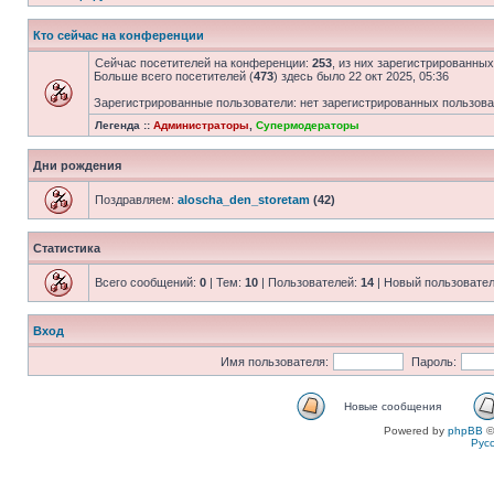
Кто сейчас на конференции
Сейчас посетителей на конференции:
253
, из них зарегистрированных
Больше всего посетителей (
473
) здесь было 22 окт 2025, 05:36
Зарегистрированные пользователи: нет зарегистрированных пользов
Легенда ::
Администраторы
,
Супермодераторы
Дни рождения
Поздравляем:
aloscha_den_storetam
(42)
Статистика
Всего сообщений:
0
| Тем:
10
| Пользователей:
14
| Новый пользовате
Вход
Имя пользователя:
Пароль:
Новые сообщения
Powered by
phpBB
©
Рус