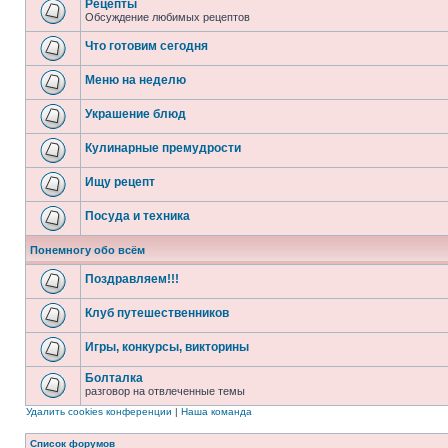
Рецепты
Обсуждение любимых рецептов
Что готовим сегодня
Меню на неделю
Украшение блюд
Кулинарные премудрости
Ищу рецепт
Посуда и техника
Понемногу обо всём
Поздравляем!!!
Клуб путешественников
Игры, конкурсы, викторины
Болталка
разговор на отвлеченные темы
Удалить cookies конференции
|
Наша команда
Список форумов