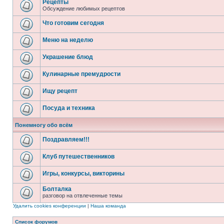
Рецепты
Обсуждение любимых рецептов
Что готовим сегодня
Меню на неделю
Украшение блюд
Кулинарные премудрости
Ищу рецепт
Посуда и техника
Понемногу обо всём
Поздравляем!!!
Клуб путешественников
Игры, конкурсы, викторины
Болталка
разговор на отвлеченные темы
Удалить cookies конференции
|
Наша команда
Список форумов