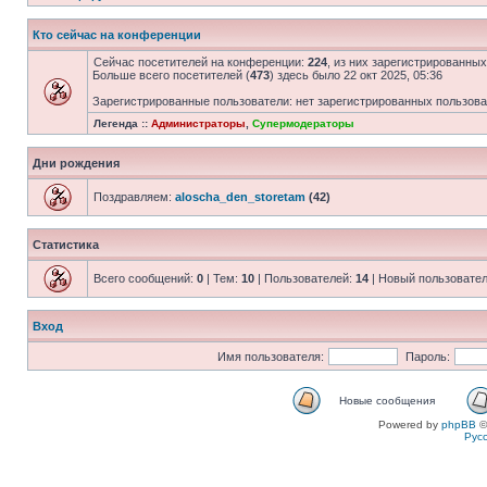
Кто сейчас на конференции
Сейчас посетителей на конференции:
224
, из них зарегистрированных
Больше всего посетителей (
473
) здесь было 22 окт 2025, 05:36
Зарегистрированные пользователи: нет зарегистрированных пользов
Легенда ::
Администраторы
,
Супермодераторы
Дни рождения
Поздравляем:
aloscha_den_storetam
(42)
Статистика
Всего сообщений:
0
| Тем:
10
| Пользователей:
14
| Новый пользовате
Вход
Имя пользователя:
Пароль:
Новые сообщения
Powered by
phpBB
©
Рус