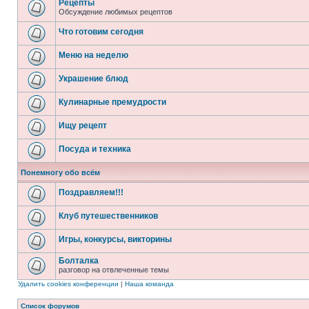
Рецепты
Обсуждение любимых рецептов
Что готовим сегодня
Меню на неделю
Украшение блюд
Кулинарные премудрости
Ищу рецепт
Посуда и техника
Понемногу обо всём
Поздравляем!!!
Клуб путешественников
Игры, конкурсы, викторины
Болталка
разговор на отвлеченные темы
Удалить cookies конференции
|
Наша команда
Список форумов