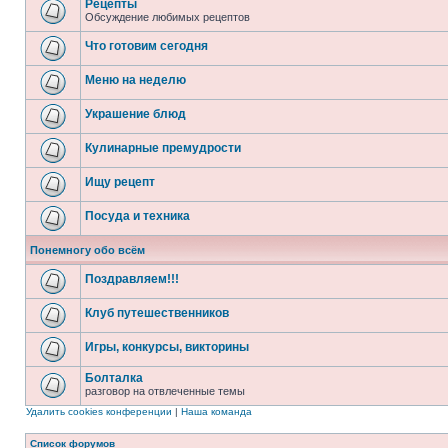
Рецепты
Обсуждение любимых рецептов
Что готовим сегодня
Меню на неделю
Украшение блюд
Кулинарные премудрости
Ищу рецепт
Посуда и техника
Понемногу обо всём
Поздравляем!!!
Клуб путешественников
Игры, конкурсы, викторины
Болталка
разговор на отвлеченные темы
Удалить cookies конференции
|
Наша команда
Список форумов