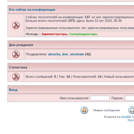
Кто сейчас на конференции
Сейчас посетителей на конференции:
137
, из них зарегистрированных
Больше всего посетителей (
473
) здесь было 22 окт 2025, 05:36
Зарегистрированные пользователи: нет зарегистрированных пользов
Легенда ::
Администраторы
,
Супермодераторы
Дни рождения
Поздравляем:
aloscha_den_storetam
(42)
Статистика
Всего сообщений:
0
| Тем:
10
| Пользователей:
14
| Новый пользовате
Вход
Имя пользователя:
Пароль:
Новые сообщения
Powered by
phpBB
©
Рус