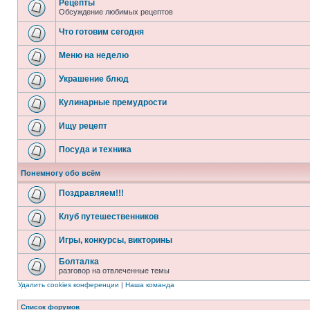
Рецепты
Обсуждение любимых рецептов
Что готовим сегодня
Меню на неделю
Украшение блюд
Кулинарные премудрости
Ищу рецепт
Посуда и техника
Понемногу обо всём
Поздравляем!!!
Клуб путешественников
Игры, конкурсы, викторины
Болталка
разговор на отвлеченные темы
Удалить cookies конференции
|
Наша команда
Список форумов