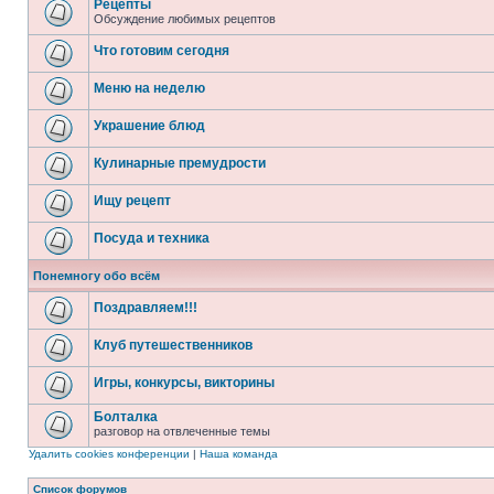
Рецепты
Обсуждение любимых рецептов
Что готовим сегодня
Меню на неделю
Украшение блюд
Кулинарные премудрости
Ищу рецепт
Посуда и техника
Понемногу обо всём
Поздравляем!!!
Клуб путешественников
Игры, конкурсы, викторины
Болталка
разговор на отвлеченные темы
Удалить cookies конференции
|
Наша команда
Список форумов