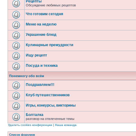
Рецепты
Обсуждение любимых рецептов
Что готовим сегодня
Меню на неделю
Украшение блюд
Кулинарные премудрости
Ищу рецепт
Посуда и техника
Понемногу обо всём
Поздравляем!!!
Клуб путешественников
Игры, конкурсы, викторины
Болталка
разговор на отвлеченные темы
Удалить cookies конференции
|
Наша команда
Список форумов